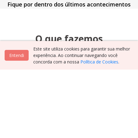
Fique por dentro dos últimos acontecimentos
O que fazemos
Este site utiliza cookies para garantir sua melhor
Conheça nossas soluções para sua empresa
Entendi
experiência. Ao continuar navegando você
concorda com a nossa
Política de Cookies
.
01
Administração de
Unidades de Saúde