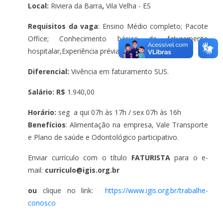
Local:
Riviera da Barra
,
Vila Velha - ES
Requisitos da vaga
: Ensino Médio completo; Pacote
Office; Conhecimento básico de faturamento
hospitalar,Experiência prévia na função.
Diferencial:
Vivência em faturamento SUS.
Salário: R$
1.940,00
Horário:
seg a qui 07h às 17h / sex 07h às 16h
Benefíc
ios
: Alimentação na empresa, Vale Transporte
e Plano de saúde e Odontológico participativo.
Enviar currículo com o título
FATURISTA
para o e-
mail:
curriculo@igis.org.br
ou
clique no link:
https://www.igis.org.br/trabalhe-
conosco